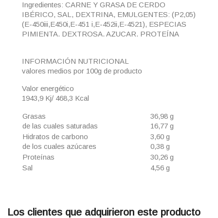
Ingredientes: CARNE Y GRASA DE CERDO
IBÉRICO, SAL, DEXTRINA, EMULGENTES: (P2,05)
(E-450iii,E450i,E-451 i,E-452ii,E-4521), ESPECIAS
PIMIENTA. DEXTROSA. AZUCAR. PROTEÍNA
INFORMACIÓN NUTRICIONAL
valores medios por 100g de producto
Valor energético
1943,9 Kj/ 468,3 Kcal
Grasas
36,98 g
de las cuales saturadas
16,77 g
Hidratos de carbono
3,60 g
de los cuales azúcares
0,38 g
Proteínas
30,26 g
Sal
4,56 g
Los clientes que adquirieron este producto