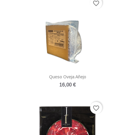
favorite_border
Queso Oveja Añejo
16,00 €
favorite_border