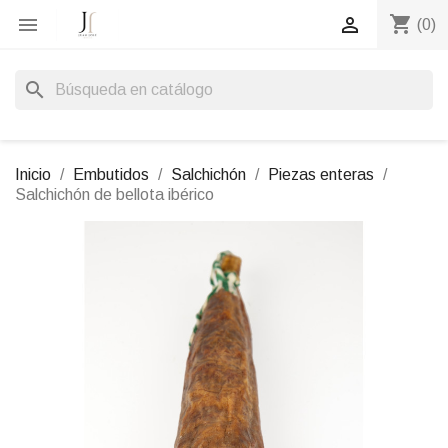
shopping_cart


(0)
search
Inicio
Embutidos
Salchichón
Piezas enteras
Salchichón de bellota ibérico