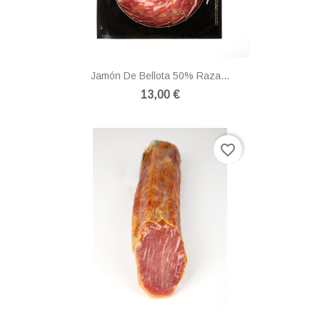
Jamón De Bellota 50% Raza...
13,00 €
favorite_border