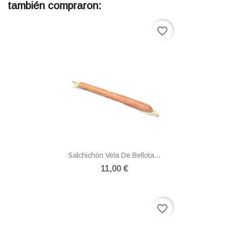
también compraron:
favorite_border
Salchichón Vela De Bellota...
11,00 €
favorite_border