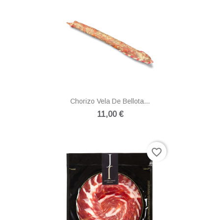
Chorizo Vela De Bellota...
11,00 €
favorite_border