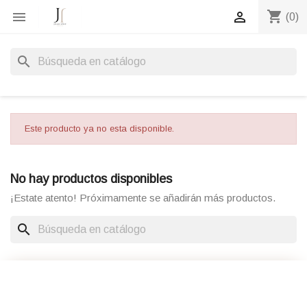
shopping_cart


(0)
search
Este producto ya no esta disponible.
No hay productos disponibles
¡Estate atento! Próximamente se añadirán más productos.
search