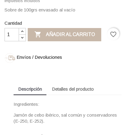
Impuestos incluidos
Sobre de 100grs envasado al vacío
Cantidad

favorite_border
AÑADIR AL CARRITO
Envíos / Devoluciones
Descripción
Detalles del producto
Ingredientes:
Jamón de cebo ibérico, sal común y conservadores
(E-250, E-252).