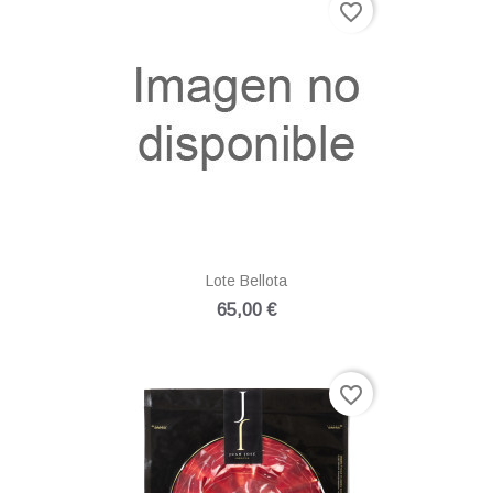
favorite_border
Lote Bellota
65,00 €
favorite_border