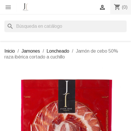
shopping_cart


(0)
search
Inicio
Jamones
Loncheado
Jamón de cebo 50%
raza ibérica cortado a cuchillo