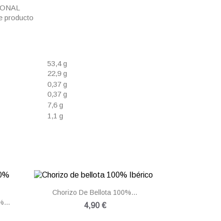
ICIONAL
e producto
53,4 g
22,9 g
0,37 g
0,37 g
7,6 g
1,1 g

Vista rápida
Chorizo De Bellota 100%...
...
4,90 €