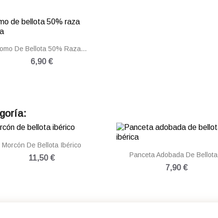

Vista rápida
omo De Bellota 50% Raza...
6,90 €
goría:

Vista rápida
Morcón De Bellota Ibérico

Vista rápida
Panceta Adobada De Bellota.
11,50 €
7,90 €