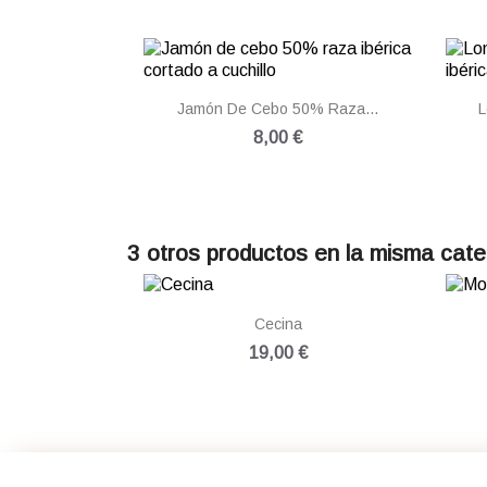

Vista rápida
Jamón De Cebo 50% Raza...
L
8,00 €
3 otros productos en la misma cate

Vista rápida
Cecina
19,00 €