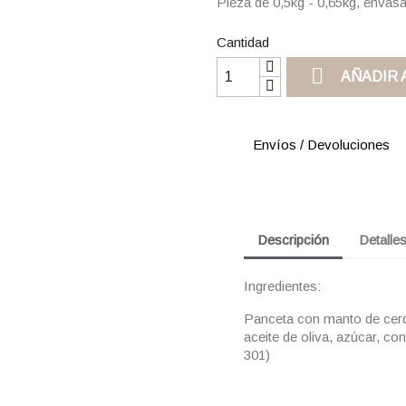
Pieza de 0,5kg - 0,65kg, envasa
Cantidad

AÑADIR 
Envíos / Devoluciones
Descripción
Detalle
Ingredientes:
Panceta con manto de cerdo
aceite de oliva, azúcar, c
301)