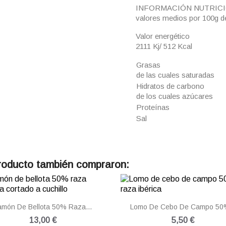
INFORMACIÓN NUTR
valores medios por 100g d
Valor energético
2111 Kj/ 512 Kcal
Grasas
de las cuales saturadas
Hidratos de carbono
de los cuales azúcares
Proteínas
Sal
producto también compraron:


Vista rápida
Vista rápida
amón De Bellota 50% Raza...
Lomo De Cebo De Campo 50%
13,00 €
5,50 €