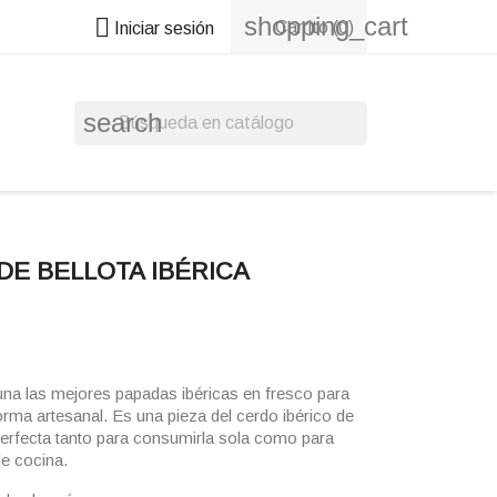
shopping_cart

Carrito
(0)
Iniciar sesión
search
DE BELLOTA IBÉRICA
na las mejores papadas ibéricas en fresco para
orma artesanal. Es una pieza del cerdo ibérico de
 perfecta tanto para consumirla sola como para
e cocina.