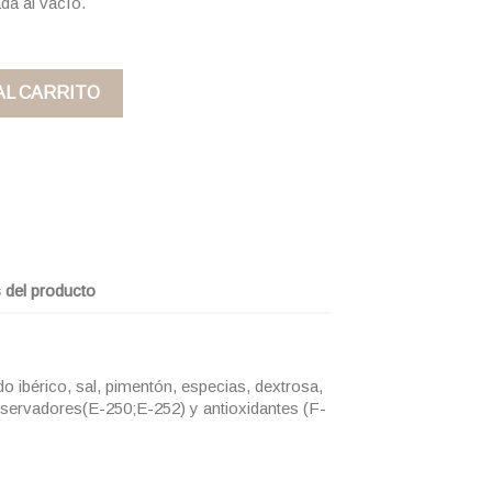
da al vacío.
AL CARRITO
s del producto
 ibérico, sal, pimentón, especias, dextrosa,
onservadores(E-250;E-252) y antioxidantes (F-